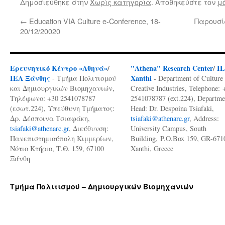
Δημοσιεύθηκε στην
Χωρίς κατηγορία
. Αποθηκεύστε τον
μ
←
Education VIA Culture e-Conference, 18-
Παρουσί
20/12/20020
Ερευνητικό Κέντρο «Αθηνά»
/
"Athena" Research Center
/
I
ΙΕΛ Ξάνθης
Xanthi
-
- Τμήμα Πολιτισμού
Department of Culture
και Δημιουργικών Βιομηχανιών,
Creative Industries, Telephone: 
Τηλέφωνο: +30 2541078787
2541078787 (ext.224), Departme
(εσωτ.224), Υπεύθυνη Τμήματος:
Head: Dr. Despoina Tsiafaki,
Δρ. Δέσποινα Τσιαφάκη,
tsiafaki@athenarc.gr
, Address:
tsiafaki@athenarc.gr
, Διεύθυνση:
University Campus, South
Πανεπιστημιούπολη Κιμμερίων,
Building, P.O.Box 159, GR-671
Νότιο Κτήριο, Τ.Θ. 159, 67100
Xanthi, Greece
Ξάνθη
Τμήμα Πολιτισμού – Δημιουργικών Βιομηχανιών