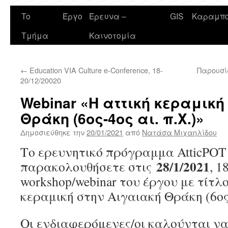
To
Έργο
Έρευνα –
GIS
Καραμπο
Τμήμα
Καινοτομία
←
Education VIA Culture e-Conference, 18-
Παρουσί
20/12/20020
Webinar «Η αττική κεραμική
Θράκη (6ος-4ος αι. π.Χ.)»
Δημοσιεύθηκε την
20/01/2021
από
Νατάσα Μιχαηλίδου
Το ερευνητικό πρόγραμμα AtticPOT
28/1/2021
παρακολουθήσετε στις
, 1
workshop/webinar του έργου με τίτλ
κεραμική στην Αιγαιακή Θράκη (6ος-4
Οι ενδιαφερόμενες/οι καλούνται ν