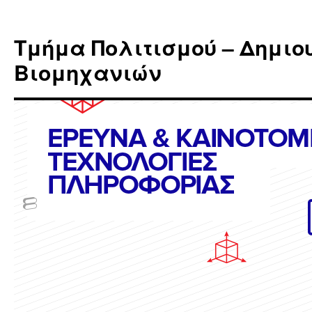
Μετάβαση
σε
Τμήμα Πολιτισμού – Δημιο
περιεχόμενο
Βιομηχανιών