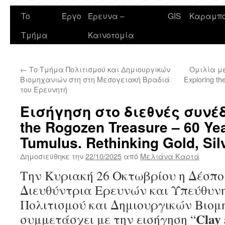
To
Έργο
Έρευνα –
GIS
Καραμπο
Τμήμα
Καινοτομία
←
Το Τμήμα Πολιτισμού και Δημιουργικών
Ομιλία με 
Βιομηχανιών στη στη Μεσογειακή Βραδιά
Exploring th
του Ερευνητή
Εισήγηση στο διεθνές συνέδρ
the Rogozen Treasure – 60 Yea
Tumulus. Rethinking Gold, Sil
Δημοσιεύθηκε την
22/10/2025
από
Μελιάνα Καρτά
Την Κυριακή 26 Οκτωβρίου η Δέσπο
Διευθύντρια Ερευνών και Υπεύθυν
Πολιτισμού και Δημιουργικών Βιομ
Clay
συμμετάσχει με την εισήγηση “