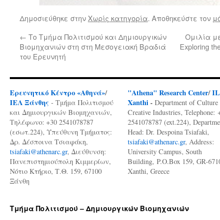
Δημοσιεύθηκε στην
Χωρίς κατηγορία
. Αποθηκεύστε τον
μ
←
Το Τμήμα Πολιτισμού και Δημιουργικών
Ομιλία με 
Βιομηχανιών στη στη Μεσογειακή Βραδιά
Exploring th
του Ερευνητή
Ερευνητικό Κέντρο «Αθηνά»
/
"Athena" Research Center
/
I
ΙΕΛ Ξάνθης
Xanthi
-
- Τμήμα Πολιτισμού
Department of Culture
και Δημιουργικών Βιομηχανιών,
Creative Industries, Telephone: 
Τηλέφωνο: +30 2541078787
2541078787 (ext.224), Departme
(εσωτ.224), Υπεύθυνη Τμήματος:
Head: Dr. Despoina Tsiafaki,
Δρ. Δέσποινα Τσιαφάκη,
tsiafaki@athenarc.gr
, Address:
tsiafaki@athenarc.gr
, Διεύθυνση:
University Campus, South
Πανεπιστημιούπολη Κιμμερίων,
Building, P.O.Box 159, GR-671
Νότιο Κτήριο, Τ.Θ. 159, 67100
Xanthi, Greece
Ξάνθη
Τμήμα Πολιτισμού – Δημιουργικών Βιομηχανιών