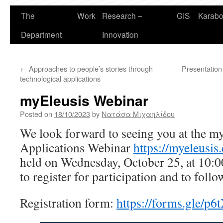
The
Work
Research –
GIS
Karabo
Department
Innovation
←
Approaches to people’s stories through
Presentation
technological applications
myEleusis Webinar
Posted on
18/10/2023
by
Νατάσα Μιχαηλίδου
We look forward to seeing you at the my
Applications Webinar
https://myeleusis
held on Wednesday, October 25, at 10:00
to register for participation and to foll
Registration form:
https://forms.gle/