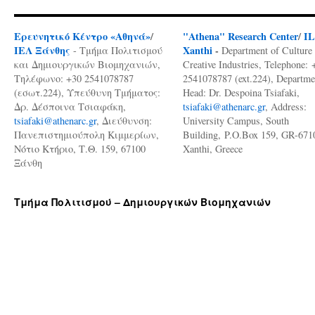
Ερευνητικό Κέντρο «Αθηνά»
/
"Athena" Research Center
/
I
ΙΕΛ Ξάνθης
Xanthi
-
- Τμήμα Πολιτισμού
Department of Culture
και Δημιουργικών Βιομηχανιών,
Creative Industries, Telephone: 
Τηλέφωνο: +30 2541078787
2541078787 (ext.224), Departme
(εσωτ.224), Υπεύθυνη Τμήματος:
Head: Dr. Despoina Tsiafaki,
Δρ. Δέσποινα Τσιαφάκη,
tsiafaki@athenarc.gr
, Address:
tsiafaki@athenarc.gr
, Διεύθυνση:
University Campus, South
Πανεπιστημιούπολη Κιμμερίων,
Building, P.O.Box 159, GR-671
Νότιο Κτήριο, Τ.Θ. 159, 67100
Xanthi, Greece
Ξάνθη
Τμήμα Πολιτισμού – Δημιουργικών Βιομηχανιών